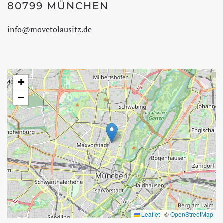
80799 MÜNCHEN
info@movetolausitz.de
+
−
Leaflet
|
©
OpenStreetMap