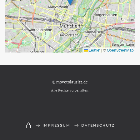
Leaflet
|
©
OpenStreetMap
©
movetolausitz.de
Alle Rechte vorbehalten.
IMPRESSUM
DATENSCHUTZ